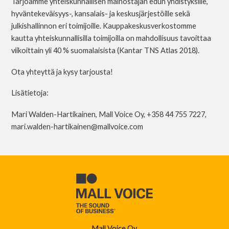
Tarjoamme yhteiskunnallisen mainostajan edun yhdistyksille,
hyväntekeväisyys-, kansalais- ja keskusjärjestöille sekä
julkishallinnon eri toimijoille. Kauppakeskusverkostomme
kautta yhteiskunnallisilla toimijoilla on mahdollisuus tavoittaa
viikoittain yli 40 % suomalaisista (Kantar TNS Atlas 2018).
Ota yhteyttä ja kysy tarjousta!
Lisätietoja:
Mari Walden-Hartikainen, Mall Voice Oy, +358 44 755 7227,
mari.walden-hartikainen@mallvoice.com
Mall Voice Oy,