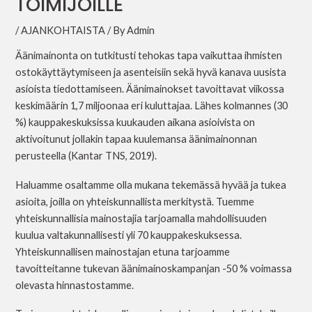
TOIMIJOILLE
/
AJANKOHTAISTA
/ By
Admin
Äänimainonta on tutkitusti tehokas tapa vaikuttaa ihmisten
ostokäyttäytymiseen ja asenteisiin sekä hyvä kanava uusista
asioista tiedottamiseen. Äänimainokset tavoittavat viikossa
keskimäärin 1,7 miljoonaa eri kuluttajaa. Lähes kolmannes (30
%) kauppakeskuksissa kuukauden aikana asioivista on
aktivoitunut jollakin tapaa kuulemansa äänimainonnan
perusteella (Kantar TNS, 2019).
Haluamme osaltamme olla mukana tekemässä hyvää ja tukea
asioita, joilla on yhteiskunnallista merkitystä. Tuemme
yhteiskunnallisia mainostajia tarjoamalla mahdollisuuden
kuulua valtakunnallisesti yli 70 kauppakeskuksessa.
Yhteiskunnallisen mainostajan etuna tarjoamme
tavoitteitanne tukevan äänimainoskampanjan -50 % voimassa
olevasta hinnastostamme.