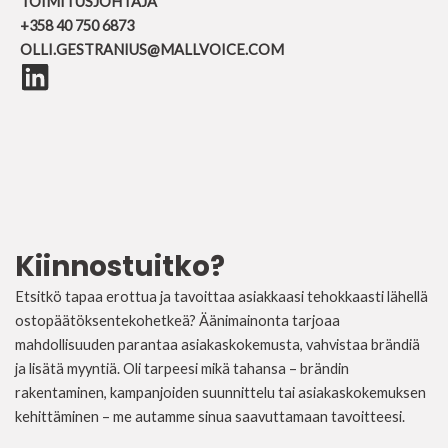
TOIMITUSJOHTAJA
+358 40 750 6873
OLLI.GESTRANIUS@MALLVOICE.COM
Kiinnostuitko?
Etsitkö tapaa erottua ja tavoittaa asiakkaasi tehokkaasti lähellä
ostopäätöksentekohetkeä? Äänimainonta tarjoaa
mahdollisuuden parantaa asiakaskokemusta, vahvistaa brändiä
ja lisätä myyntiä. Oli tarpeesi mikä tahansa – brändin
rakentaminen, kampanjoiden suunnittelu tai asiakaskokemuksen
kehittäminen – me autamme sinua saavuttamaan tavoitteesi.