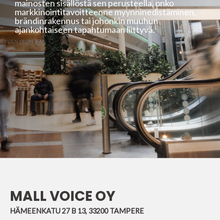
mainosten sisällöstä sen perusteella, onko
markkinointitavoitteenne myynninedistäminen,
brändinrakennus tai johonkin muuhun
ajankohtaiseen tapahtumaan liittyvä.
MALL VOICE OY
HÄMEENKATU 27 B 13, 33200 TAMPERE