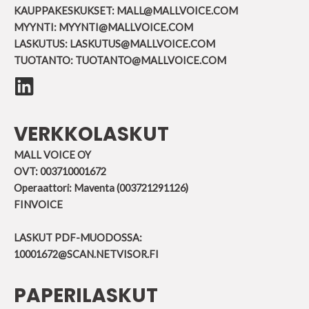
KAUPPAKESKUKSET:
MALL@MALLVOICE.COM
MYYNTI:
MYYNTI@MALLVOICE.COM
LASKUTUS:
LASKUTUS@MALLVOICE.COM
TUOTANTO:
TUOTANTO@MALLVOICE.COM
VERKKOLASKUT
MALL VOICE OY
OVT: 003710001672
Operaattori: Maventa (003721291126)
FINVOICE
LASKUT PDF-MUODOSSA:
10001672@SCAN.NETVISOR.
FI
PAPERILASKUT