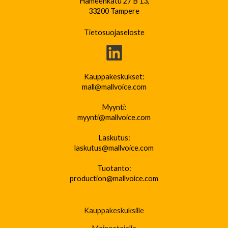
Hämeenkatu 27 B 13,
33200 Tampere
Tietosuojaseloste
Kauppakeskukset:
mall@mallvoice.com
Myynti:
myynti@mallvoice.com
Laskutus:
laskutus@mallvoice.com
Tuotanto:
production@mallvoice.com
Kauppakeskuksille