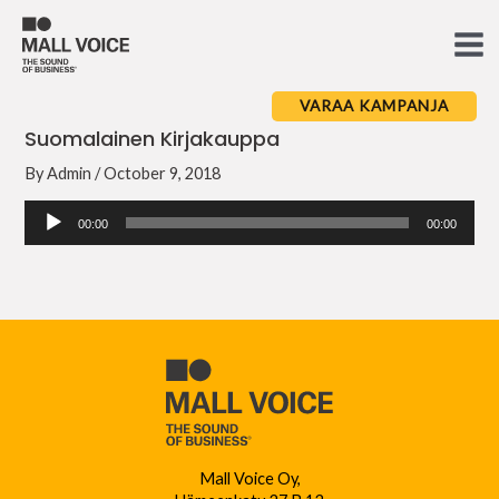
Skip
to
Ma
content
Me
VARAA KAMPANJA
Suomalainen Kirjakauppa
By
Admin
/
October 9, 2018
Audio
00:00
00:00
Player
Mall Voice Oy,