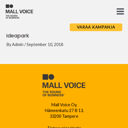
Skip
to
Ma
content
Me
VARAA KAMPANJA
Ideapark
By
Admin
/
September 10, 2018
Mall Voice Oy,
Hämeenkatu 27 B 13,
33200 Tampere