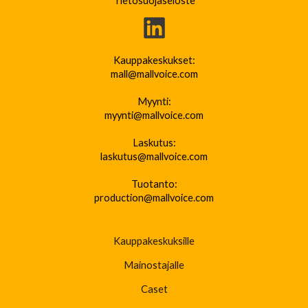
Tietosuojaseloste
Kauppakeskukset:
mall@mallvoice.com
Myynti:
myynti@mallvoice.com
Laskutus:
laskutus@mallvoice.com
Tuotanto:
production@mallvoice.com
Kauppakeskuksille
Mainostajalle
Caset