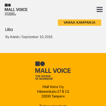
Skip
to
Ma
content
Me
VARAA KAMPANJA
Liila
By
Admin
/
September 10, 2018
Mall Voice Oy,
Hämeenkatu 27 B 13,
33200 Tampere