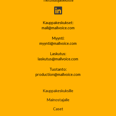
Tietosuojaseloste
Kauppakeskukset:
mall@mallvoice.com
Myynti:
myynti@mallvoice.com
Laskutus:
laskutus@mallvoice.com
Tuotanto:
production@mallvoice.com
Kauppakeskuksille
Mainostajalle
Caset