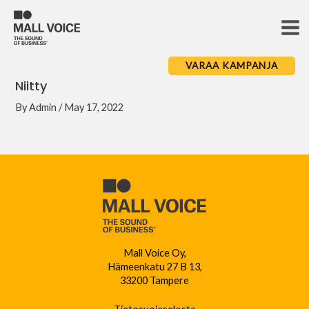
Skip
to
Ma
content
Me
VARAA KAMPANJA
Niitty
By
Admin
/
May 17, 2022
Mall Voice Oy,
Hämeenkatu 27 B 13,
33200 Tampere