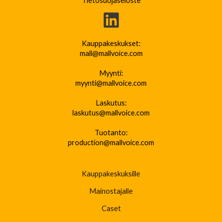
Tietosuojaseloste
Kauppakeskukset:
mall@mallvoice.com
Myynti:
myynti@mallvoice.com
Laskutus:
laskutus@mallvoice.com
Tuotanto:
production@mallvoice.com
Kauppakeskuksille
Mainostajalle
Caset