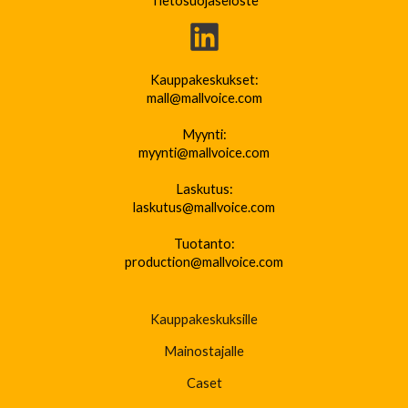
Tietosuojaseloste
Kauppakeskukset:
mall@mallvoice.com
Myynti:
myynti@mallvoice.com
Laskutus:
laskutus@mallvoice.com
Tuotanto:
production@mallvoice.com
Kauppakeskuksille
Mainostajalle
Caset