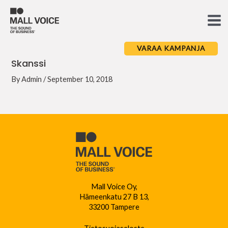
Skip
to
Ma
content
Me
VARAA KAMPANJA
Skanssi
By
Admin
/
September 10, 2018
Mall Voice Oy,
Hämeenkatu 27 B 13,
33200 Tampere