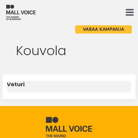
Skip
to
Ma
content
Me
VARAA KAMPANJA
Kouvola
Veturi