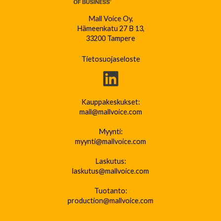
Mall Voice Oy,
Hämeenkatu 27 B 13,
33200 Tampere
Tietosuojaseloste
Kauppakeskukset:
mall@mallvoice.com
Myynti:
myynti@mallvoice.com
Laskutus:
laskutus@mallvoice.com
Tuotanto:
production@mallvoice.com