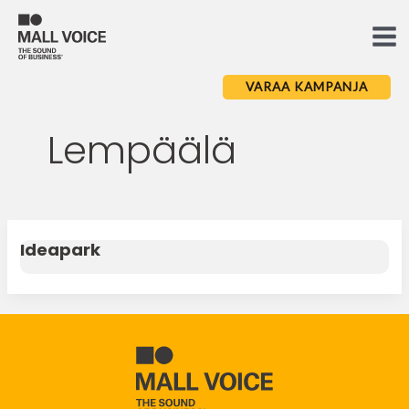
Skip
to
Ma
content
Me
VARAA KAMPANJA
Lempäälä
Ideapark