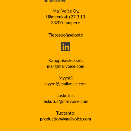
Mall Voice Oy,
Hämeenkatu 27 B 13,
33200 Tampere
Tietosuojaseloste
Kauppakeskukset:
mall@mallvoice.com
Myynti:
myynti@mallvoice.com
Laskutus:
laskutus@mallvoice.com
Tuotanto:
production@mallvoice.com