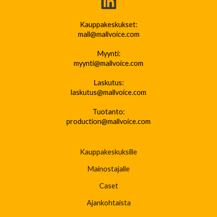
Kauppakeskukset:
mall@mallvoice.com
Myynti:
myynti@mallvoice.com
Laskutus:
laskutus@mallvoice.com
Tuotanto:
production@mallvoice.com
Kauppakeskuksille
Mainostajalle
Caset
Ajankohtaista